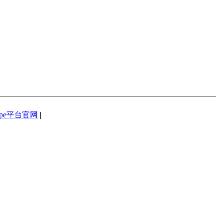
ope平台官网
|