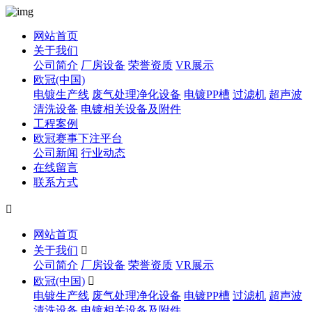
网站首页
关于我们
公司简介
厂房设备
荣誉资质
VR展示
欧冠(中国)
电镀生产线
废气处理净化设备
电镀PP槽
过滤机
超声波
清洗设备
电镀相关设备及附件
工程案例
欧冠赛事下注平台
公司新闻
行业动态
在线留言
联系方式

网站首页
关于我们

公司简介
厂房设备
荣誉资质
VR展示
欧冠(中国)

电镀生产线
废气处理净化设备
电镀PP槽
过滤机
超声波
清洗设备
电镀相关设备及附件