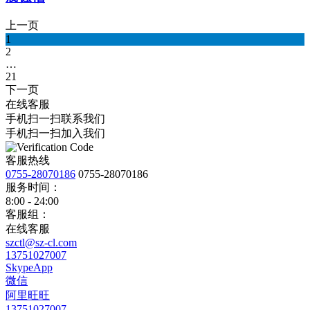
上一页
1
2
…
21
下一页
在线客服
手机扫一扫联系我们
手机扫一扫加入我们
客服热线
0755-28070186
0755-28070186
服务时间：
8:00 - 24:00
客服组：
在线客服
szctl@sz-cl.com
13751027007
SkypeApp
微信
阿里旺旺
13751027007