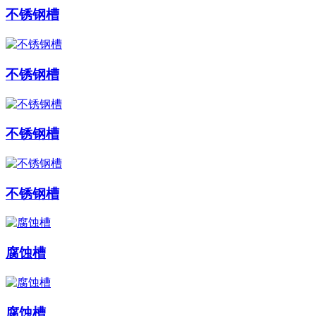
不锈钢槽
不锈钢槽
不锈钢槽
不锈钢槽
腐蚀槽
腐蚀槽