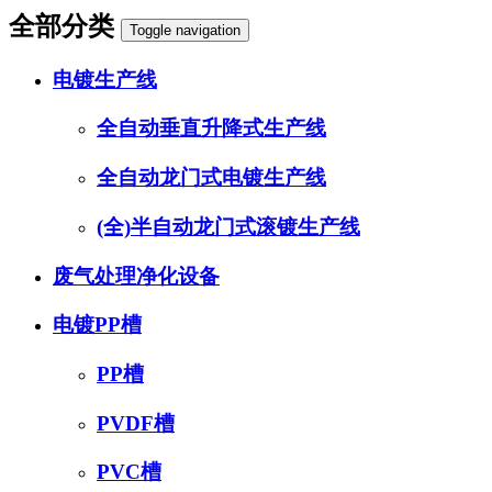
全部分类
Toggle navigation
电镀生产线
全自动垂直升降式生产线
全自动龙门式电镀生产线
(全)半自动龙门式滚镀生产线
废气处理净化设备
电镀PP槽
PP槽
PVDF槽
PVC槽