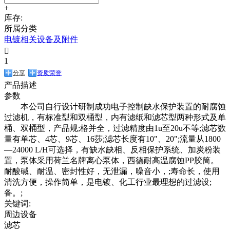
+
库存:
所属分类
电镀相关设备及附件

1
分享
资质荣誉
产品描述
参数
本公司自行设计研制成功电子控制缺水保护装置的耐腐蚀
过滤机，有标准型和双桶型，内有滤纸和滤芯型两种形式及单
桶、双桶型，产品规;格并全，过滤精度由1u至20u不等;滤芯数
量有单芯、4芯、9芯、16莎;滤芯长度有10"、20";流量从1800
—24000 L/H可选择，有缺水缺相、反相保护系统、加炭粉装
置，泵体采用荷兰名牌离心泵体，西德耐高温腐蚀PP胶筒。
耐酸碱、耐温、密封性好，无泄漏，噪音小，;寿命长，使用
清洗方便，操作简单，是电镀、化工行业最理想的过滤设;
备。;
关键词:
周边设备
滤芯