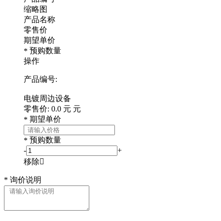
缩略图
产品名称
零售价
期望单价
预购数量
*
操作
产品编号:
电镀周边设备
零售价:
0.0
元
元
期望单价
*
预购数量
*
-
+
移除

*
询价说明