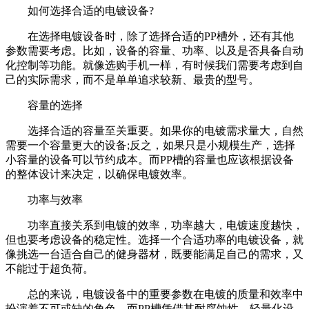
如何选择合适的电镀设备?
在选择电镀设备时，除了选择合适的PP槽外，还有其他
参数需要考虑。比如，设备的容量、功率、以及是否具备自动
化控制等功能。就像选购手机一样，有时候我们需要考虑到自
己的实际需求，而不是单单追求较新、最贵的型号。
容量的选择
选择合适的容量至关重要。如果你的电镀需求量大，自然
需要一个容量更大的设备;反之，如果只是小规模生产，选择
小容量的设备可以节约成本。而PP槽的容量也应该根据设备
的整体设计来决定，以确保电镀效率。
功率与效率
功率直接关系到电镀的效率，功率越大，电镀速度越快，
但也要考虑设备的稳定性。选择一个合适功率的电镀设备，就
像挑选一台适合自己的健身器材，既要能满足自己的需求，又
不能过于超负荷。
总的来说，电镀设备中的重要参数在电镀的质量和效率中
扮演着不可或缺的角色。而PP槽凭借其耐腐蚀性、轻量化设