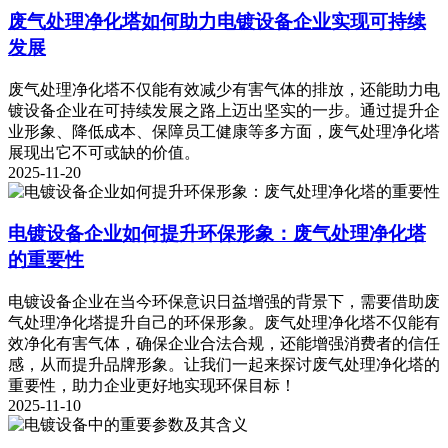
废气处理净化塔如何助力电镀设备企业实现可持续
发展
废气处理净化塔不仅能有效减少有害气体的排放，还能助力电
镀设备企业在可持续发展之路上迈出坚实的一步。通过提升企
业形象、降低成本、保障员工健康等多方面，废气处理净化塔
展现出它不可或缺的价值。
2025-11-20
电镀设备企业如何提升环保形象：废气处理净化塔
的重要性
电镀设备企业在当今环保意识日益增强的背景下，需要借助废
气处理净化塔提升自己的环保形象。废气处理净化塔不仅能有
效净化有害气体，确保企业合法合规，还能增强消费者的信任
感，从而提升品牌形象。让我们一起来探讨废气处理净化塔的
重要性，助力企业更好地实现环保目标！
2025-11-10