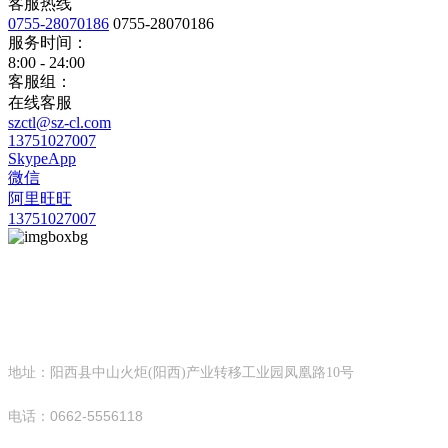
客服热线
0755-28070186
0755-28070186
服务时间：
8:00 - 24:00
客服组：
在线客服
szctl@sz-cl.com
13751027007
SkypeApp
微信
阿里旺旺
13751027007
广东创天隆环保设备科技有限公司
欧冠赛事下注平台
地址：阳西县中山火炬(阳西)产业转移工业园凤凰路10号
电话：0662-5556118