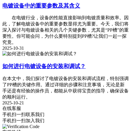
电镀设备中的重要参数及其含义
在电镀行业，设备的性能直接影响到电镀质量和效率。因
此，了解电镀设备中的重要参数显得尤为重要。今天，我们将
深入探讨与电镀设备相关的几个关键参数，尤其是“PP槽”的重
要性。你可能会问，为什么要特别提到PP槽?让我们一起一探
究竟。
2025-10-31
如何进行电镀设备的安装和调试？
在本文中，我们探讨了电镀设备的安装和调试流程，特别强调
了PP槽的关键作用。通过详细的步骤和注意事项，无论是新
手还是有经验的操作员，都能从中获得宝贵的指导，确保设备
的顺利运行。
2025-10-21
在线客服
手机扫一扫联系我们
手机扫一扫加入我们