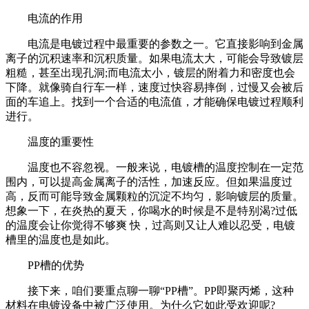
电流的作用
电流是电镀过程中最重要的参数之一。它直接影响到金属
离子的沉积速率和沉积质量。如果电流太大，可能会导致镀层
粗糙，甚至出现孔洞;而电流太小，镀层的附着力和密度也会
下降。就像骑自行车一样，速度过快容易摔倒，过慢又会被后
面的车追上。找到一个合适的电流值，才能确保电镀过程顺利
进行。
温度的重要性
温度也不容忽视。一般来说，电镀槽的温度控制在一定范
围内，可以提高金属离子的活性，加速反应。但如果温度过
高，反而可能导致金属颗粒的沉淀不均匀，影响镀层的质量。
想象一下，在炎热的夏天，你喝水的时候是不是特别渴?过低
的温度会让你觉得不够爽 快，过高则又让人难以忍受，电镀
槽里的温度也是如此。
PP槽的优势
接下来，咱们要重点聊一聊“PP槽”。PP即聚丙烯，这种
材料在电镀设备中被广泛使用。为什么它如此受欢迎呢?